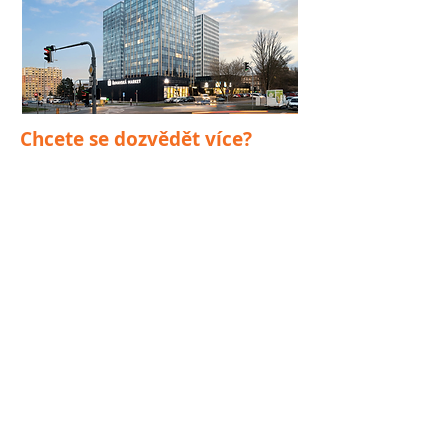
Chcete se dozvědět více?
Kontaktujte nás:
Ing. Martin Pernica
Tel.:
+420 702 120 021
e-mail:
martin.pernica@ideastatica.com
Ing. Vojtěch Bumbálek
Tel.:
+420 601 359 326
e-mail: