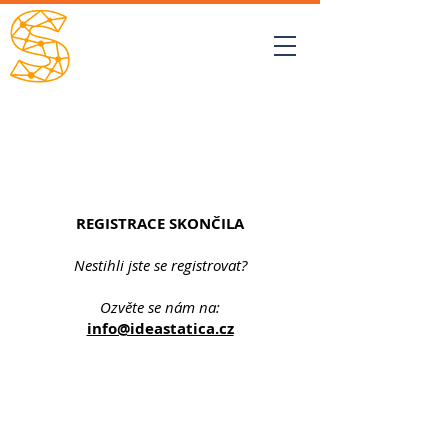
STATIKA
A
TECHNOLOGIE
REGISTRACE SKONČILA
Nestihli jste se registrovat?
Ozvěte se nám na:
info@ideastatica.cz